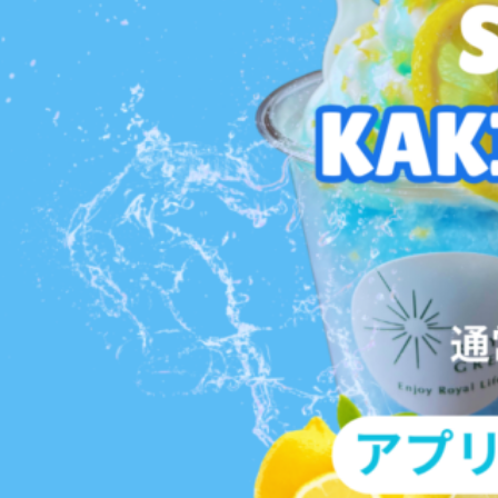
緒
に
ゴ
ル
フ
を
プ
レ
ー！