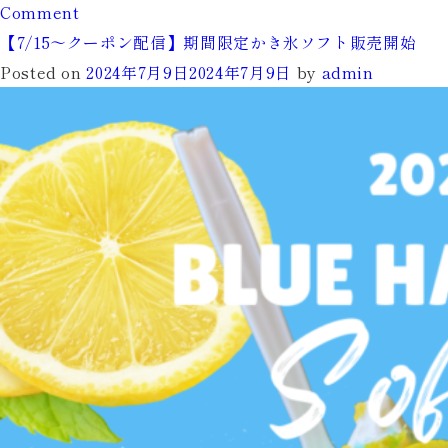
on
Comment
2F
【7/15～クーポン配信】期間限定かき氷ソフト販売開始
コ
Posted on
2024年7月9日
2024年7月9日
by
admin
ン
セ
プ
ト
シ
ー
ト
で
愛
犬
と
一