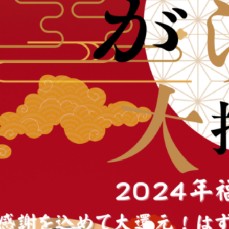
ャ
ン
ペ
ー
ン
開
催！