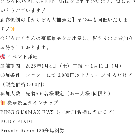
いつもROYAL GREEN Mitoをご利用いただき、誠にあり
がとうございます！
新春恒例の【がらぽん大抽選会】を今年も開催いたしま
す！
今年もたくさんの豪華景品をご用意し、皆さまのご参加を
お待ちしております。
イベント詳細
開催期間
：2025年1月4日（土）午後 ～ 1月13日（月）
参加条件
：フロントにて
3,000円以上チャージ
するだけ！
（販売価格3,300円）
参加人数
：先着500名様限定（お一人様1回限り）
豪華景品ラインナップ
PING G430MAX FW5
（抽選で1名様に当たる！）
BODY PIXEL
Private Room 120分無料券