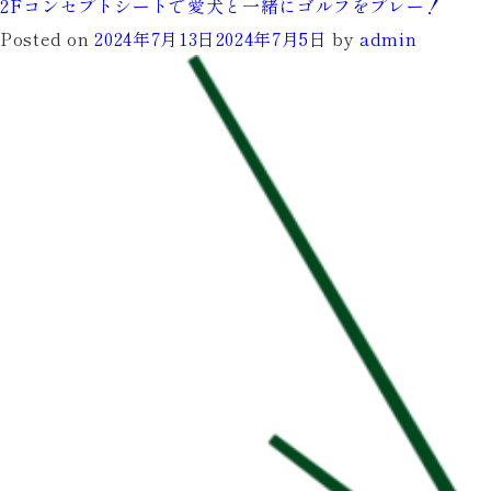
【年
2Fコンセプトシートで愛犬と一緒にゴルフをプレー！
末
Posted on
2024年7月13日
2024年7月5日
by
admin
年
始】
営
業
時
間
の
お
知
ら
せ