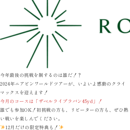
ら
ぽ
ん
大
抽
選
会
の
お
今年最後の挑戦を制するのは誰だ！？
知
2024年ニアピンワールドツアーが、いよいよ感動のクライ
ら
マックスを迎えます！
せ
今月のコースは「ザベルライブラバン45yd」！
誰でも参加OK！初挑戦の方も、リピーターの方も、ぜひ熱
い戦いを楽しんでください。
12月だけの限定特典も！