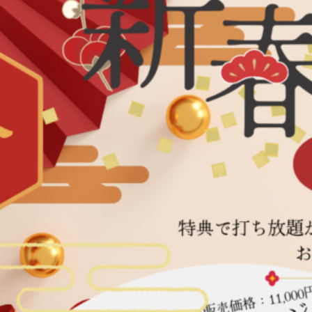
気
セ
ミ
ナ
ー】
ゴ
ル
フ
に
使
え
る！
「自
重
ト