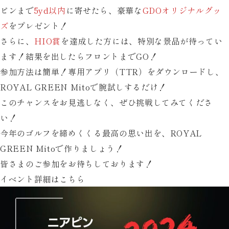
ピンまで
5yd以内
に寄せたら、豪華な
GDOオリジナルグッ
ズ
をプレゼント！
さらに、
HIO賞
を達成した方には、特別な景品が待ってい
ます！結果を出したらフロントまでGO！
参加方法は簡単！専用アプリ（TTR）をダウンロードし、
ROYAL GREEN Mitoで腕試しするだけ！
このチャンスをお見逃しなく、ぜひ挑戦してみてくださ
い！
今年のゴルフを締めくくる最高の思い出を、ROYAL
GREEN Mitoで作りましょう！
皆さまのご参加をお待ちしております！
イベント詳細はこちら