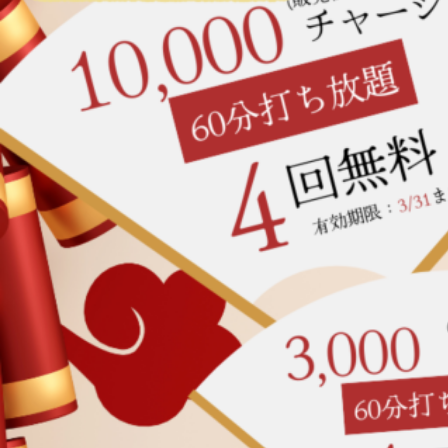
レ
ー
ニ
ン
グ」