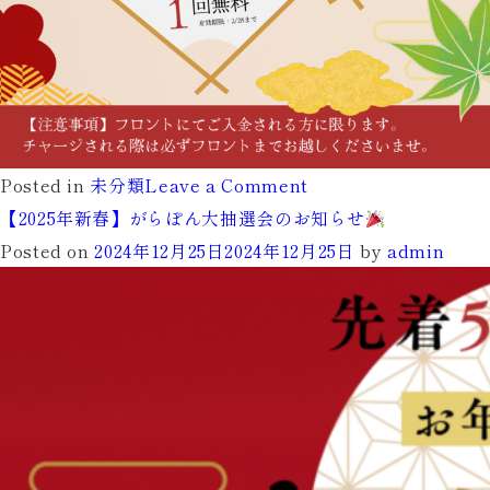
on
Posted in
未分類
Leave a Comment
【2025
【2025年新春】がらぽん大抽選会のお知らせ
年
Posted on
2024年12月25日
2024年12月25日
by
admin
新
春】
チ
ャ
ー
ジ
キ