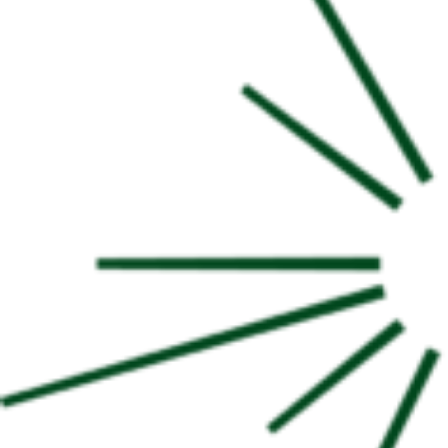
2024
最
終
章、
つ
い
に
開
催！