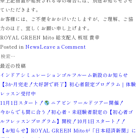
※上記措置が延長される等の場合には、別途お知らせさせ
ていただきます。
お客様には、ご不便をおかけいたしますが、ご理解、ご協
力のほど、宜しくお願い申し上げます。
ROYAL GREEN Mito 総支配人 板垣 貴幸
on
Posted in
News
Leave a Comment
検
営
索:
業
最近の投稿
時
インドアシミュレーションゴルフルーム新設のお知らせ
間
【3か月完走！大好評で終了】初心者限定プログラム｜体験
変
レッスン受付中
更
11月1日スタート！
ニアピン ワールドツアー開催！
の
今からでも間に合う！初心者・未経験者限定の【初心者ゴ
お
ルフレッスンプログラム】開校！10月1日スタート！！
知
【お知らせ】ROYAL GREEN Mitoが「日本経済新聞」に