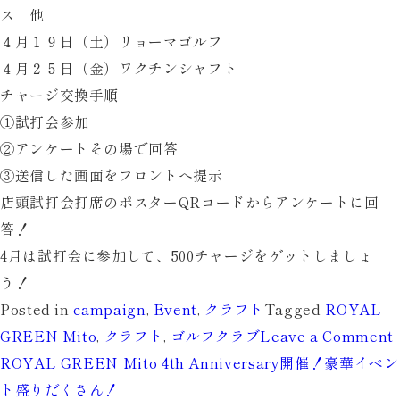
ス 他
４月１９日（土）リョーマゴルフ
４月２５日（金）ワクチンシャフト
チャージ交換手順
①試打会参加
②アンケートその場で回答
③送信した画面をフロントへ提示
店頭試打会打席のポスターQRコードからアンケートに回
答！
4月は試打会に参加して、500チャージをゲットしましょ
う！
Posted in
campaign
,
Event
,
クラフト
Tagged
ROYAL
GREEN Mito
,
クラフト
,
ゴルフクラブ
Leave a Comment
ROYAL GREEN Mito 4th Anniversary開催！豪華イベン
ト盛りだくさん！