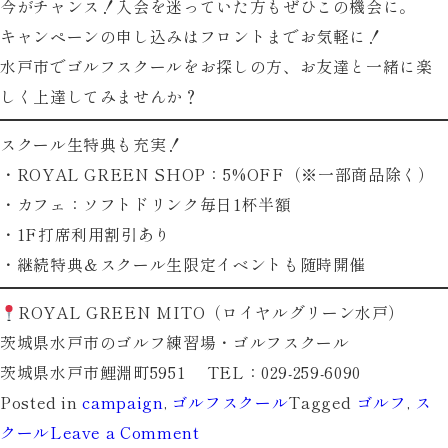
今がチャンス！入会を迷っていた方もぜひこの機会に。
キャンペーンの申し込みはフロントまでお気軽に！
水戸市でゴルフスクールをお探しの方、お友達と一緒に楽
しく上達してみませんか？
スクール生特典も充実！
・ROYAL GREEN SHOP：5%OFF（※一部商品除く）
・カフェ：ソフトドリンク毎日1杯半額
・1F打席利用割引あり
・継続特典＆スクール生限定イベントも随時開催
ROYAL GREEN MITO（ロイヤルグリーン水戸）
茨城県水戸市のゴルフ練習場・ゴルフスクール
茨城県水戸市鯉淵町5951 TEL：029-259-6090
Posted in
campaign
,
ゴルフスクール
Tagged
ゴルフ
,
ス
on
クール
Leave a Comment