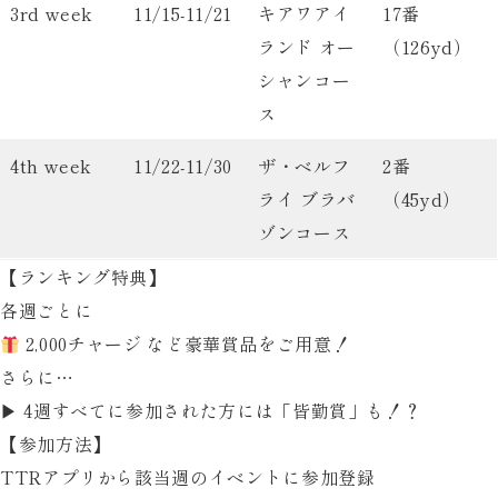
3rd week
11/15-11/21
キアワアイ
17番
ランド オー
（126yd）
シャンコー
ス
4th week
11/22-11/30
ザ・ベルフ
2番
ライ ブラバ
（45yd）
ゾンコース
【ランキング特典】
各週ごとに
2,000チャージ
など豪華賞品をご用意！
さらに…
▶
4週すべてに参加された方には「皆勤賞」も！
？
【参加方法】
TTRアプリから該当週のイベントに参加登録