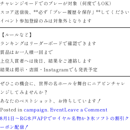
チャレンジモードでのプレーが対象（何度でもOK）
スコア送信後、**必ず「プレー履歴を保存」**してください
イベント参加登録のみは対象外となります
【ルールなど】
ランキングはリーダーボードで確認できます
賞品は
お一人様一回まで
上位入賞者へは後日、結果をご連絡します
結果は掲示・店頭・Instagramでも発表予定
ぜひこの機会に、世界の名ホールを舞台にニアピンチャレ
ンジしてみませんか？
あなたのベストショット、お待ちしています！
on
Posted in
campaign
,
Event
Leave a Comment
11
8月1日～RG水戸APPでロイヤル名物かき氷ソフトの割引ク
月
ーポン配信！