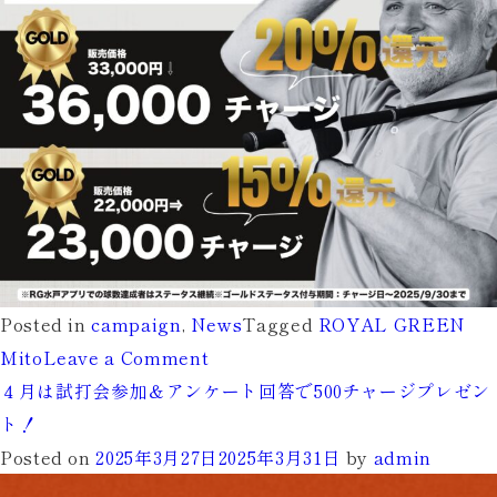
紹
介
キ
ャ
ン
ペ
ー
ン
実
施
Posted in
campaign
,
News
Tagged
ROYAL GREEN
中！
on
Mito
Leave a Comment
４月は試打会参加＆アンケート回答で500チャージプレゼン
【ROYAL
ト！
GREEN
Posted on
2025年3月27日
2025年3月31日
by
admin
MITO】