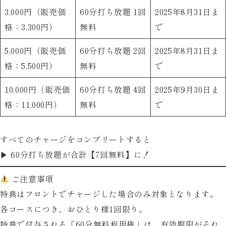
3,000円（販売価
60分打ち放題 1回
2025年8月31日ま
ロ
格：3,300円）
無料
で
イ
ヤ
5,000円（販売価
60分打ち放題 2回
2025年8月31日ま
ル
格：5,500円）
無料
で
名
物
10,000円（販売価
60分打ち放題 4回
2025年9月30日ま
か
格：11,000円）
無料
で
き
氷
すべてのチャージをコンプリートすると
ソ
▶
60分打ち放題が合計【7回無料】に！
フ
ご注意事項
ト
特典は
フロントでチャージした場合のみ
対象となります。
の
各コースにつき、おひとり様1回限り。
割
特典で付与される「60分無料利用権」は、有効期限がそれ
引