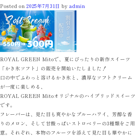
1
Posted on
2025年7月31日
by
admin
日
ス
タ
ー
ト！
ROYAL GREEN Mitoで、夏にぴったりの新作スイーツ
「かき氷ソフト」の販売を開始いたしました！
ニ
口の中でふわっと溶けるかき氷と、濃厚なソフトクリーム
ア
が一度に楽しめる、
ピ
ROYAL GREEN Mitoオリジナルのハイブリッドスイーツ
ン
です。
ワ
フレーバーは、見た目も爽やかな
ブルーハワイ
、芳醇な香
ー
りの
メロン
、そして甘酸っぱい
ストロベリー
の3種類をご用
ル
意。それぞれ、本物のフルーツを添えて見た目も華やかに
ド