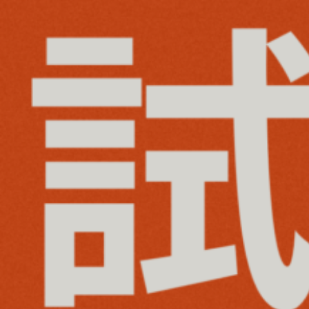
4
月
限
定
チ
ャ
ー
ジ
キ
ャ
ン
ペ
ー
ン
開