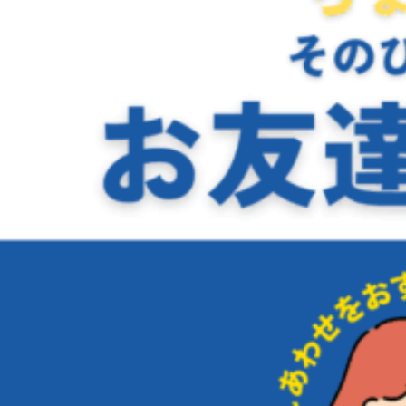
ン
開
催！