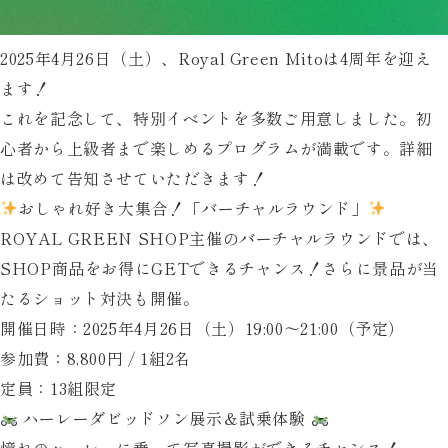
2025年4月26日（土）、
Royal Green Mito
は4周年を迎え
ます！
これを記念して、特別イベントを多数ご用意しました。初
心者から上級者まで楽しめるプログラムが満載です。詳細
は改めて告知させていただきます！
おしゃれ好き大集合！「バーチャルラウンド」
ROYAL GREEN SHOP主催のバーチャルラウンドでは、
SHOP商品をお得にGETできるチャンス！さらに景品が当
たるショット対決も開催。
開催日時
：2025年4月26日（土）19:00〜21:00（予定）
参加費
：8,800円 / 1組2名
定員
：13組限定
ハーレーダビッドソン展示＆試乗体験
憧れのハーレーに乗って写真撮影ができるチャンス！