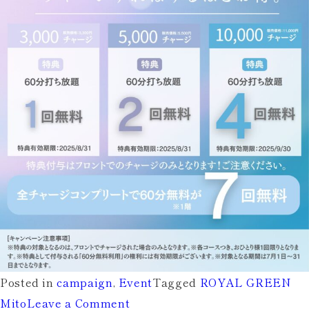
Posted in
campaign
,
Event
Tagged
ROYAL GREEN
on
Mito
Leave a Comment