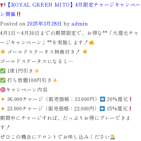
＼
【ROYAL GREEN MITO】4月限定チャージキャンペー
ち
ン開催
ょ
Posted on
2025年3月28日
by
admin
っ
4月1日〜4月30日までの期間限定で、お得な**「大還元チャ
と
ージキャンペーン」**を実施します！
一
ゴールドステータス特典付き！
緒
ゴールドステータスになると…
に
1球
1円引き
始
打ち放題
100円引き
め
キャンペーン内容
て
36,000チャージ
（販売価格：33,000円）
20%還元
み
23,000チャージ
（販売価格：22,000円）
15%還元
ま
期間中にチャージすれば、たっぷりお得にプレーできま
せ
す！
ん
ぜひこの機会にフロントでお申し込みください