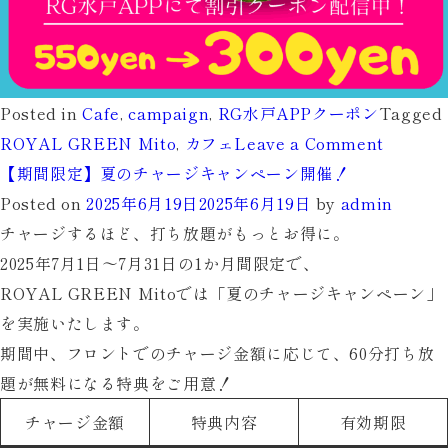
Posted in
Cafe
,
campaign
,
RG水戸APPクーポン
Tagged
on
ROYAL GREEN Mito
,
カフェ
Leave a Comment
8
【期間限定】夏のチャージキャンペーン開催！
月
Posted on
2025年6月19日
2025年6月19日
by
admin
1
チャージするほど、打ち放題がもっとお得に。
日
2025年7月1日〜7月31日の1か月間限定で、
～
ROYAL GREEN Mitoでは「夏のチャージキャンペーン」
RG
を実施いたします。
水
期間中、フロントでのチャージ金額に応じて、
60分打ち放
戸
題が無料
になる特典をご用意！
APP
チャージ金額
特典内容
有効期限
で