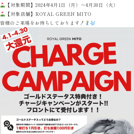
か？
【対象期間】2024年4月1日（月）〜4月30日（火）
／
【対象店舗】ROYAL GREEN MITO
ROYAL
皆様のご来場をお待ちしております！
GREEN
Mito
ゴ
ル
フ
ス
ク
ー
ル
お
友
達