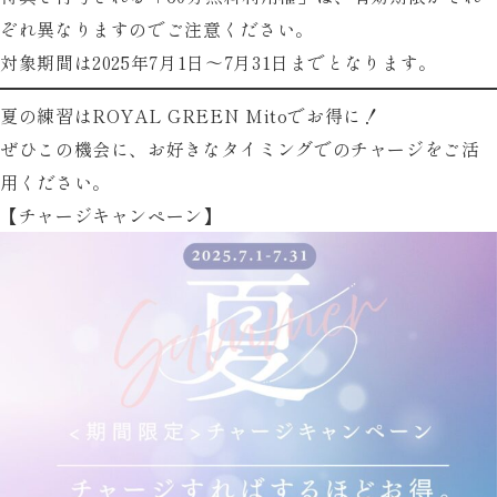
ぞれ異なりますのでご注意ください。
ク
対象期間は
2025年7月1日〜7月31日まで
となります。
ー
ポ
夏の練習はROYAL GREEN Mitoでお得に！
ン
ぜひこの機会に、お好きなタイミングでのチャージをご活
配
用ください。
信！
【チャージキャンペーン】