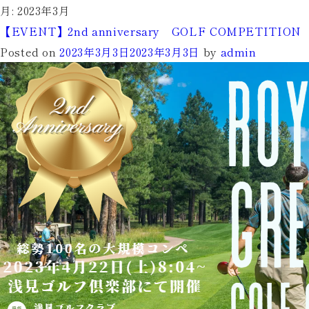
月:
2023年3月
【EVENT】2nd anniversary GOLF COMPETITION
Posted on
2023年3月3日
2023年3月3日
by
admin