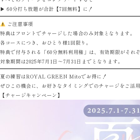
▶
60分打ち放題が合計【7回無料】に！
ご注意事項
特典は
フロントでチャージした場合のみ
対象となります。
各コースにつき、おひとり様1回限り。
特典で付与される「60分無料利用権」は、有効期限がそれ
対象期間は
2025年7月1日〜7月31日まで
となります。
夏の練習はROYAL GREEN Mitoでお得に！
ぜひこの機会に、お好きなタイミングでのチャージをご活
【チャージキャンペーン】