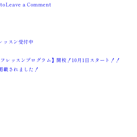
on
to
Leave a Comment
【期
間
限
定】
レッスン受付中
夏
の
フレッスンプログラム】開校！10月1日スタート！！
チ
に掲載されました！
ャ
ー
ジ
キ
ャ
ン
ペ