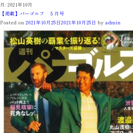
月:
2021年10月
【掲載】パーゴルフ ５月号
Posted on
2021年10月25日
2021年10月25日
by
admin