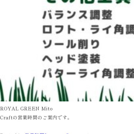
ROYAL GREEN Mito
Craftの営業時間のご案内です。