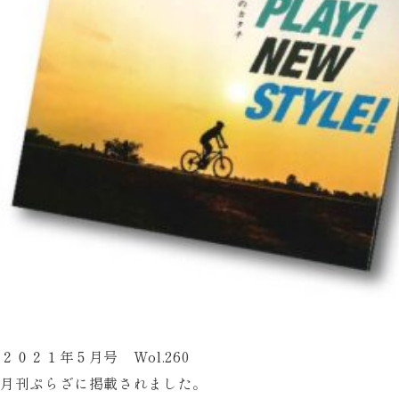
介
２０２１年５月号 Wol.260
月刊ぷらざに掲載されました。