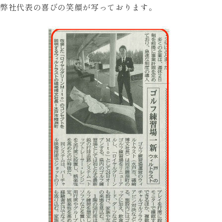
弊社代表の喜びの笑顔が写っております。