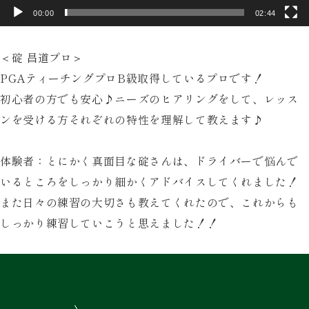
00:00
02:44
＜碇 昌道プロ＞
PGAティーチングプロB級取得しているプロです！
初心者の方でも安心♪ニーズのヒアリングをして、レッス
ンを受ける方それぞれの特性を理解して教えます♪
体験者：とにかく真面目な碇さんは、ドライバーで悩んで
いるところをしっかり細かくアドバイスしてくれました！
また日々の練習の大切さも教えてくれたので、これからも
しっかり練習していこうと思えました！！
動
画
プ