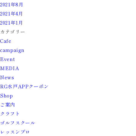
2021年8月
2021年4月
2021年1月
カテゴリー
Cafe
campaign
Event
MEDIA
News
RG水戸APPクーポン
Shop
ご案内
クラフト
ゴルフスクール
レッスンプロ