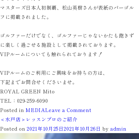
マスターズ日本人初制覇、松山英樹さんが表紙のパーゴル
フに掲載されました。
ゴルファーだけでなく、ゴルファーじゃないかたも飽きず
に楽しく過ごせる施設として掲載されております。
VIPルームについても触れられております！
VIPルームのご利用にご興味をお持ちの方は、
下記までお問合せくださいませ。
ROYAL GREEN Mito
TEL：029-259-6090
on
Posted in
MEDIA
Leave a Comment
【掲
＜水戸店＞レッスンプロのご紹介
載】
Posted on
2021年10月25日
2021年10月26日
by
admin
パ