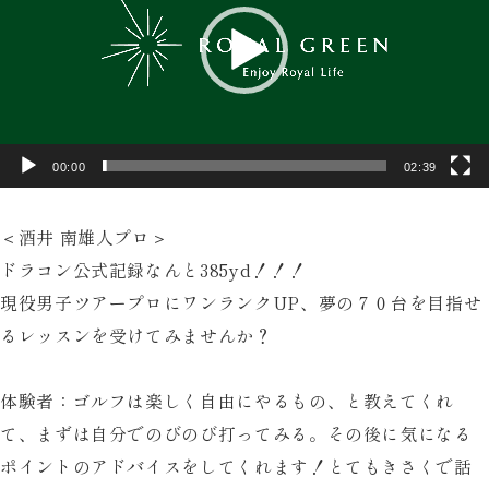
レ
ー
ヤ
ー
00:00
02:39
＜酒井 南雄人プロ＞
ドラコン公式記録なんと385yd！！！
現役男子ツアープロにワンランクUP、夢の７０台を目指せ
るレッスンを受けてみませんか？
体験者：ゴルフは楽しく自由にやるもの、と教えてくれ
て、まずは自分でのびのび打ってみる。その後に気になる
ポイントのアドバイスをしてくれます！とてもきさくで話