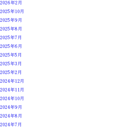
2026年2月
2025年10月
2025年9月
2025年8月
2025年7月
2025年6月
2025年5月
2025年3月
2025年2月
2024年12月
2024年11月
2024年10月
2024年9月
2024年8月
2024年7月