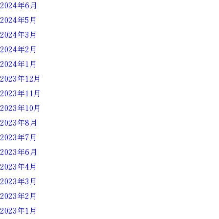
2024年6月
2024年5月
2024年3月
2024年2月
2024年1月
2023年12月
2023年11月
2023年10月
2023年8月
2023年7月
2023年6月
2023年4月
2023年3月
2023年2月
2023年1月