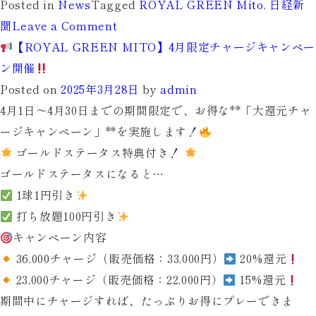
Posted in
News
Tagged
ROYAL GREEN Mito
,
日経新
on
聞
Leave a Comment
【お
【ROYAL GREEN MITO】4月限定チャージキャンペー
知
ン開催
ら
Posted on
2025年3月28日
by
admin
せ】
4月1日〜4月30日までの期間限定で、お得な**「大還元チャ
ROYAL
ージキャンペーン」**を実施します！
GREEN
ゴールドステータス特典付き！
Mito
ゴールドステータスになると…
が
1球
1円引き
「日
打ち放題
100円引き
本
キャンペーン内容
経
36,000チャージ
（販売価格：33,000円）
20%還元
済
23,000チャージ
（販売価格：22,000円）
15%還元
新
期間中にチャージすれば、たっぷりお得にプレーできま