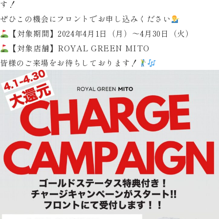
聞」
す！
に
ぜひこの機会にフロントでお申し込みください
掲
【対象期間】2024年4月1日（月）〜4月30日（火）
載
【対象店舗】ROYAL GREEN MITO
さ
皆様のご来場をお待ちしております！
れ
ま
し
た！