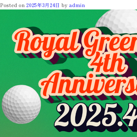
GREEN
Posted on
2025年3月24日
by
admin
MITO】
4
月
限
定
チ
ャ
ー
ジ
キ
ャ
ン
ペ
ー