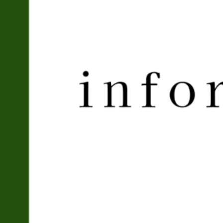
ル
ー
ム
新
設
の
お
知
ら
せ