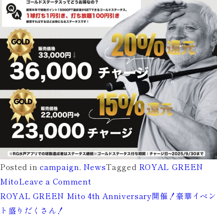
Posted in
campaign
,
News
Tagged
ROYAL GREEN
on
Mito
Leave a Comment
ROYAL GREEN Mito 4th Anniversary開催！豪華イベン
【ROYAL
ト盛りだくさん！