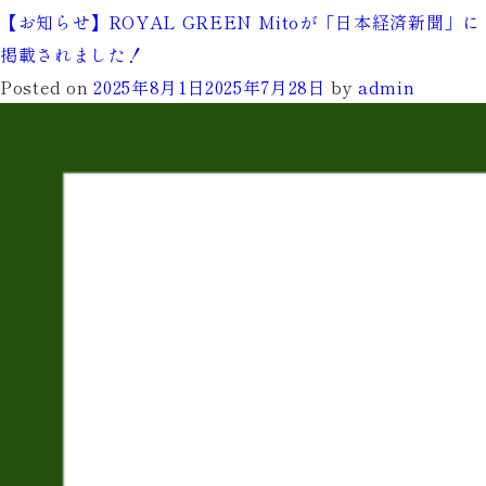
イ
【お知らせ】ROYAL GREEN Mitoが「日本経済新聞」に
ン
掲載されました！
ド
Posted on
2025年8月1日
2025年7月28日
by
admin
ア
シ
ミ
ュ
レ
ー
シ
ョ
ン
ゴ
ル
フ