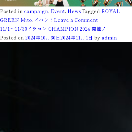
Posted in
campaign
,
Event
,
News
Tagged
ROYAL
on
GREEN Mito
,
イベント
Leave a Comment
ROYAL
11/1～11/30ドラコン CHAMPION 2024 開催！
GREEN
Posted on
2024年10月30日
2024年11月1日
by
admin
Mito
4th
Anniversary
開
催！
豪
華
イ
ベ
ン