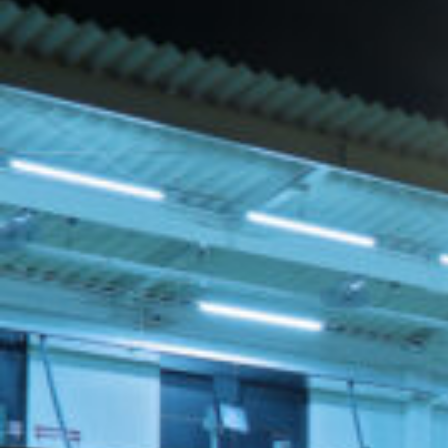
ト
盛
り
だ
く
さ
ん！