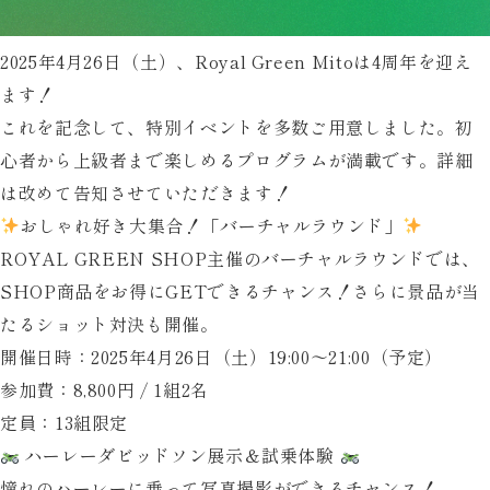
ン
開
2025年4月26日（土）、
Royal Green Mito
は4周年を迎え
催
ます！
これを記念して、特別イベントを多数ご用意しました。初
心者から上級者まで楽しめるプログラムが満載です。詳細
は改めて告知させていただきます！
おしゃれ好き大集合！「バーチャルラウンド」
ROYAL GREEN SHOP主催のバーチャルラウンドでは、
SHOP商品をお得にGETできるチャンス！さらに景品が当
たるショット対決も開催。
開催日時
：2025年4月26日（土）19:00〜21:00（予定）
参加費
：8,800円 / 1組2名
定員
：13組限定
ハーレーダビッドソン展示＆試乗体験
憧れのハーレーに乗って写真撮影ができるチャンス！