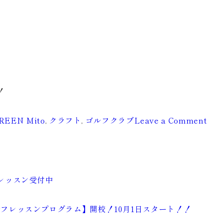
！
！
on
REEN Mito
,
クラフト
,
ゴルフクラブ
Leave a Comment
４
月
は
試
レッスン受付中
打
会
フレッスンプログラム】開校！10月1日スタート！！