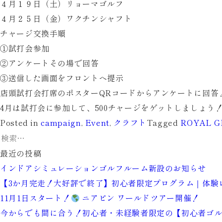
４月１９日（土）リョーマゴルフ
４月２５日（金）ワクチンシャフト
チャージ交換手順
①試打会参加
②アンケートその場で回答
③送信した画面をフロントへ提示
店頭試打会打席のポスターQRコードからアンケートに回答
4月は試打会に参加して、500チャージをゲットしましょう
Posted in
campaign
,
Event
,
クラフト
Tagged
ROYAL G
検
索:
最近の投稿
インドアシミュレーションゴルフルーム新設のお知らせ
【3か月完走！大好評で終了】初心者限定プログラム｜体験
11月1日スタート！
ニアピン ワールドツアー開催！
今からでも間に合う！初心者・未経験者限定の【初心者ゴル