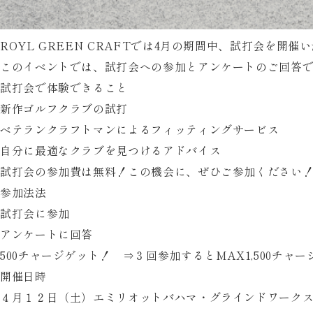
ROYL GREEN CRAFTでは4月の期間中、試打会を開催
このイベントでは、試打会への参加とアンケートのご回答で
試打会で体験できること
新作ゴルフクラブの試打
ベテランクラフトマンによるフィッティングサービス
自分に最適なクラブを見つけるアドバイス
試打会の参加費は
無料
！この機会に、ぜひご参加ください
参加法法
試打会に参加
アンケートに回答
500チャージゲット！
⇒３回参加するとMAX1,500チャー
開催日時
４月１２日（土）エミリオットバハマ・グラインドワーク