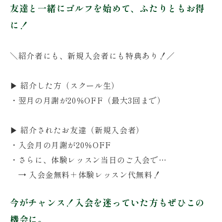
友達と一緒にゴルフを始めて、ふたりともお得
に！
＼紹介者にも、新規入会者にも特典あり！／
▶
紹介した方（スクール生）
・翌月の月謝が
20％OFF（最大3回まで）
▶
紹介されたお友達（新規入会者）
・入会月の月謝が
20％OFF
・さらに、体験レッスン当日のご入会で…
→
入会金無料＋体験レッスン代無料！
今がチャンス！入会を迷っていた方もぜひこの
機会に。